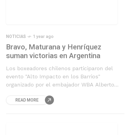
NOTICIAS
1 year ago
Bravo, Maturana y Henríquez
suman victorias en Argentina
Los boxeadores chilenos participaron del
evento "Alto Impacto en los Barrios"
organizado por el embajador WBA Alberto
Melian en el marco de la semana del KO a
READ MORE
las drogas organizada por la Asociación
Mundial de Boxeo y que se desarrolla en
Argentina.