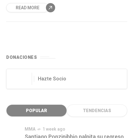
comuna de Providencia.
READ MORE
DONACIONES
Hazte Socio
POPULAR
TENDENCIAS
MMA
1 week ago
Santiago Ponzinibbio palpita su regreso