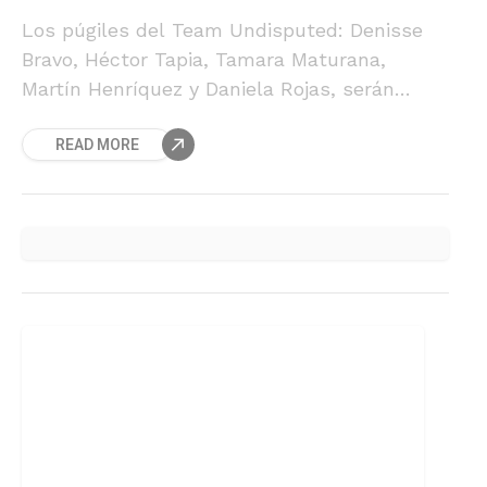
Los púgiles del Team Undisputed: Denisse
Bravo, Héctor Tapia, Tamara Maturana,
Martín Henríquez y Daniela Rojas, serán
parte del evento "Alto Impacto en los
READ MORE
Barrios" que organiza el embajador de la
WBA, Alberto Melian, que se realizará el 14
de junio.