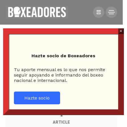
×
Hazte socio de Boxeadores
Tu aporte mensual es lo que nos permite
seguir apoyando e informando del boxeo
All posts tagged in alfredo
nacional e internacional.
perro angulo
Hazte socio
1
ARTICLE