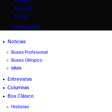
Pasado
Presente
Futuro
Santiago 2023
Noticias
Boxeo Profesional
Boxeo Olímpico
MMA
Entrevistas
Columnas
Box Clásico
Historias