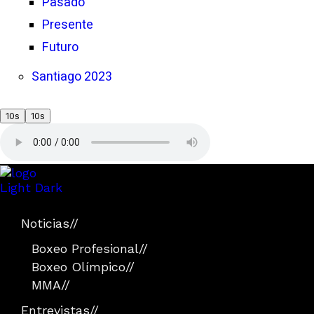
Pasado
Presente
Futuro
Santiago 2023
10s
10s
Light
Dark
Noticias
//
Boxeo Profesional
//
Boxeo Olímpico
//
MMA
//
Entrevistas
//