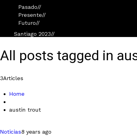
Pasado
//
Presente
//
Futuro
//
Santiago 2023
//
All posts tagged in aus
3
Articles
Home
austin trout
Noticias
8 years ago