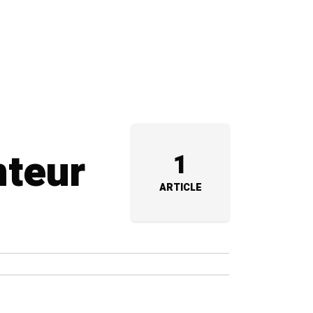
mteur
1
ARTICLE