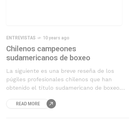
ENTREVISTAS
10 years ago
Chilenos campeones
sudamericanos de boxeo
La siguiente es una breve reseña de los
púgiles profesionales chilenos que han
obtenido el título sudamericano de boxeo.
No se consideran otros títulos regionales,
READ MORE
que en Chile por desconocimiento son
presentados muchas veces como
sudamericanos (FEDELATIN, FEDEBOL,
“Continental”, Latino, etc.)