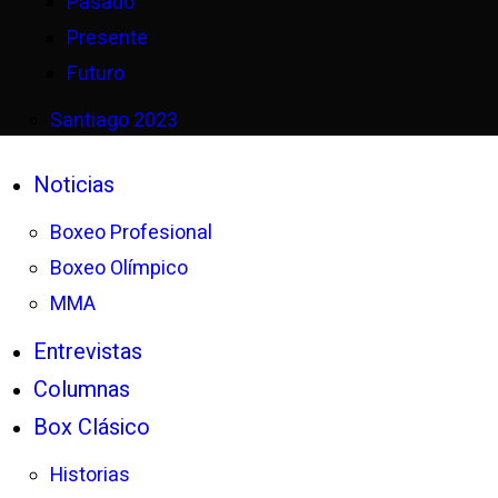
Pasado
Presente
Futuro
Santiago 2023
Noticias
Boxeo Profesional
Boxeo Olímpico
MMA
Entrevistas
Columnas
Box Clásico
Historias