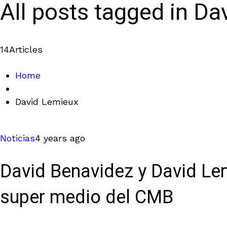
All posts tagged in D
14
Articles
Home
David Lemieux
Noticias
4 years ago
David Benavidez y David Lem
super medio del CMB