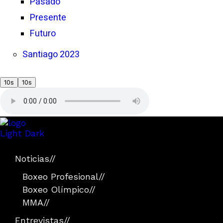
Pasado
Presente
Futuro
Santiago 2023
10s
10s
Light
Dark
Noticias
//
Boxeo Profesional
//
Boxeo Olímpico
//
MMA
//
Entrevistas
//