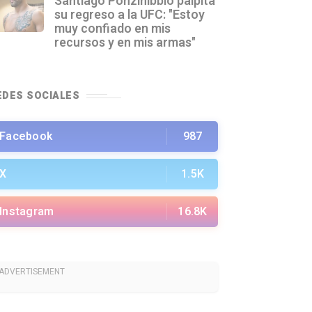
Santiago Ponzinibbio palpita
su regreso a la UFC: "Estoy
muy confiado en mis
recursos y en mis armas"
EDES SOCIALES
Facebook
987
X
1.5K
Instagram
16.8K
ADVERTISEMENT