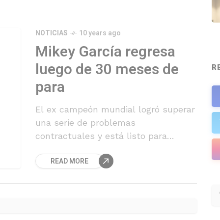
NOTICIAS
10 years ago
Mikey García regresa
luego de 30 meses de
R
para
El ex campeón mundial logró superar
una serie de problemas
contractuales y está listo para
sumarse a la lista de los mejores
READ MORE
ligeros del mundo.