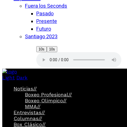
Fuera los Seconds
Pasado
Presente
Futuro
Santiago 2023
10s
10s
Light
Dark
Noticias
//
Boxeo Profesional
//
Boxeo Olímpico
//
MMA
//
Entrevistas
//
Columnas
//
Box Clásico
//