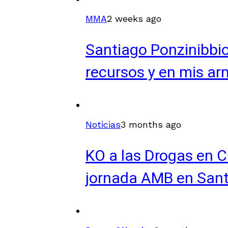
MMA
2 weeks ago
Santiago Ponzinibbio
recursos y en mis ar
Noticias
3 months ago
KO a las Drogas en Ch
jornada AMB en San