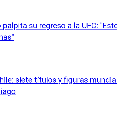
 palpita su regreso a la UFC: "Es
mas"
ile: siete títulos y figuras mundi
tiago