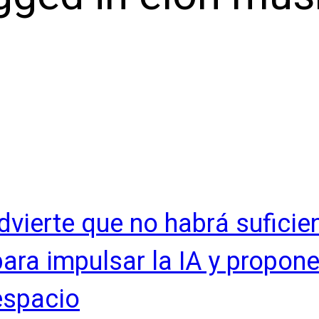
vierte que no habrá suficie
 para impulsar la IA y propon
espacio