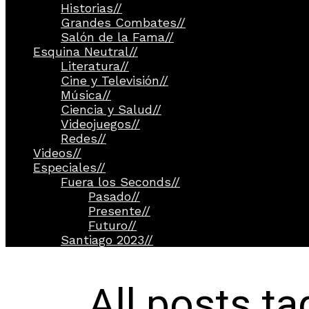
Historias
//
Grandes Combates
//
Salón de la Fama
//
Esquina Neutral
//
Literatura
//
Cine y Televisión
//
Música
//
Ciencia y Salud
//
Videojuegos
//
Redes
//
Videos
//
Especiales
//
Fuera los Seconds
//
Pasado
//
Presente
//
Futuro
//
Santiago 2023
//
All posts t