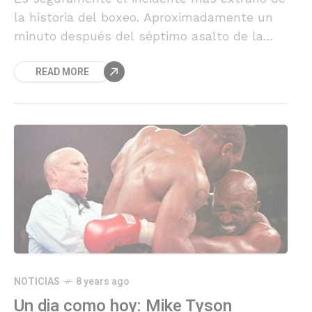
la historia del boxeo. Aproximadamente un
minuto después del séptimo asalto de la
revancha de Riddick Bowe con Evander
READ MORE
Holyfield en la arena al aire libre del Caesars
Palace en Las Vegas el 6 de noviembre de
1993, un "paracaidista" aterrizó en el ringside.
Con ambos boxeadores atónitos ante lo que
veían.
NOTICIAS
8 years ago
Un dia como hoy: Mike Tyson