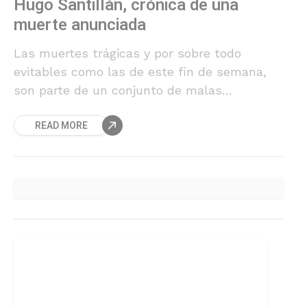
Hugo Santillán, crónica de una
muerte anunciada
Las muertes trágicas y por sobre todo
evitables como las de este fin de semana,
son parte de un conjunto de malas
decisiones, concepciones valóricas mal
READ MORE
comprendidas e irresponsabilidades
mayúsculas que son arrastradas desde
mucho antes del combate. Semana negra
para el boxeo mundial.