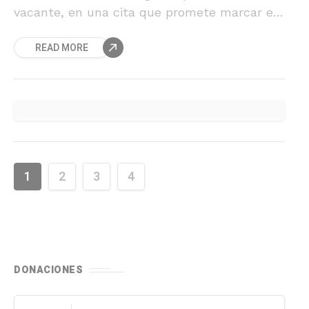
vacante, en una cita que promete marcar el
cierre del año con alto voltaje boxístico.
READ MORE
1
2
3
4
DONACIONES