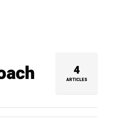
Roach
4
ARTICLES