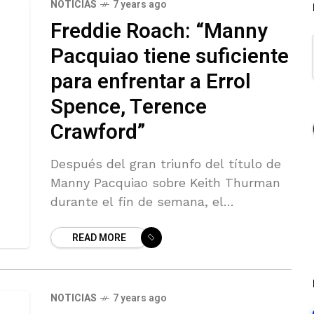
NOTICIAS
7 years ago
Freddie Roach: “Manny
Pacquiao tiene suficiente
para enfrentar a Errol
Spence, Terence
Crawford”
Después del gran triunfo del título de
Manny Pacquiao sobre Keith Thurman
durante el fin de semana, el
entrenador de Pacquiao, Freddie Roach,
READ MORE
via Bad Lef Hook y habla un
NOTICIAS
7 years ago