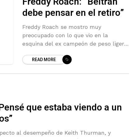
Freddy Roach: “Beltrán
debe pensar en el retiro”
Freddy Roach se mostro muy
preocupado con lo que vio en la
esquina del ex campeón de peso ligero
Ray Beltrán la noche del viernes,
READ MORE
cuando Richard Commey lo noqueó
Pensé que estaba viendo a un
os”
especto al desempeño de Keith Thurman, y