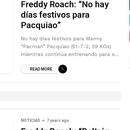
Freddy Roach: “No hay
días festivos para
Pacquiao”
No hay días festivos para Manny
“Pacman” Pacquiao (61-7-2, 39 KOs)
mientras continúa entrenando para su
próximo desafío del invicto campeón
READ MORE
welter AMB Keith “One Time” Thurman
(29-0, 22 KOs),
NOTICIAS
7 years ago