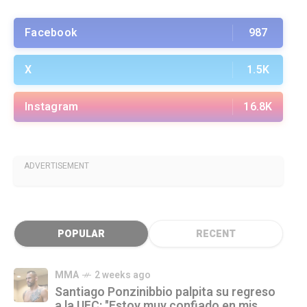
Facebook
987
X
1.5K
Instagram
16.8K
ADVERTISEMENT
POPULAR
RECENT
MMA
2 weeks ago
Santiago Ponzinibbio palpita su regreso
a la UFC: "Estoy muy confiado en mis