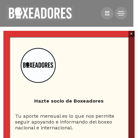
×
All posts tagged in Historia
del boxeo chileno
Hazte socio de Boxeadores
Tu aporte mensual es lo que nos permite
4
seguir apoyando e informando del boxeo
nacional e internacional.
ARTICLES