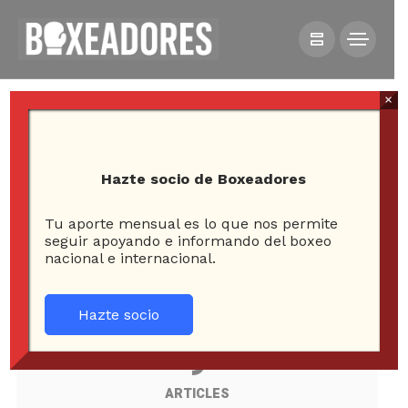
×
Hazte socio de Boxeadores
Tu aporte mensual es lo que nos permite
seguir apoyando e informando del boxeo
All posts tagged in James
nacional e internacional.
DeGale
2- PAGE
Hazte socio
9
ARTICLES