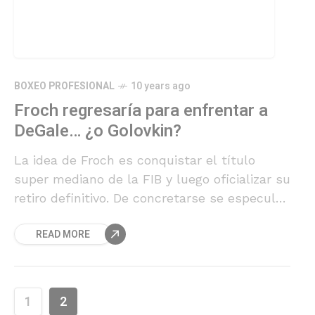
BOXEO PROFESIONAL
10 years ago
Froch regresaría para enfrentar a
DeGale… ¿o Golovkin?
La idea de Froch es conquistar el título
super mediano de la FIB y luego oficializar su
retiro definitivo. De concretarse se especula
que la pelea se llevará a cabo en el mítico
READ MORE
estadio de Wembley.
1
2