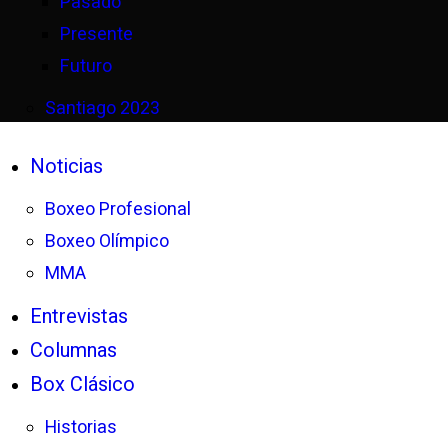
Pasado
Presente
Futuro
Santiago 2023
Noticias
Boxeo Profesional
Boxeo Olímpico
MMA
Entrevistas
Columnas
Box Clásico
Historias