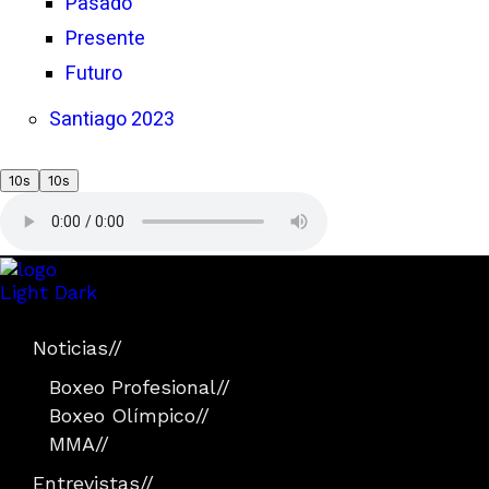
Pasado
Presente
Futuro
Santiago 2023
10s
10s
Light
Dark
Noticias
//
Boxeo Profesional
//
Boxeo Olímpico
//
MMA
//
Entrevistas
//