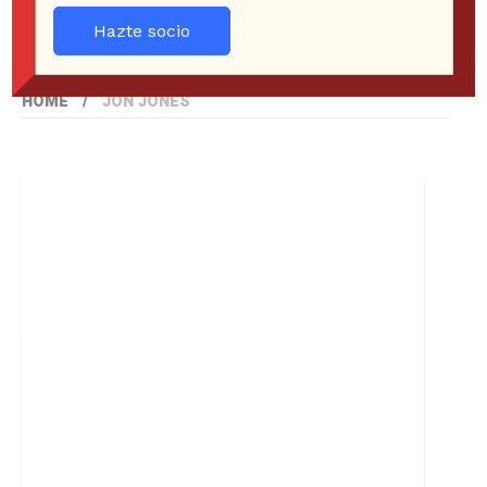
Hazte socio
HOME
JON JONES