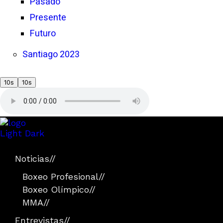
Pasado
Presente
Futuro
Santiago 2023
10s
10s
Light
Dark
Noticias
//
Boxeo Profesional
//
Boxeo Olímpico
//
MMA
//
Entrevistas
//