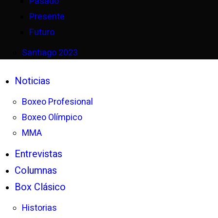
Pasado
Presente
Futuro
Santiago 2023
Noticias
Boxeo Profesional
Boxeo Olímpico
MMA
Entrevistas
Columnas
Box Clásico
Historias