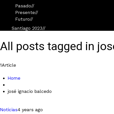
Pasado
//
Presente
//
Futuro
//
Santiago 2023
//
All posts tagged in jo
1
Article
Home
josé ignacio balcedo
Noticias
4 years ago