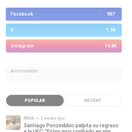
Facebook
987
X
1.5K
Instagram
16.8K
ADVERTISEMENT
POPULAR
RECENT
MMA
2 weeks ago
Santiago Ponzinibbio palpita su regreso
a la UFC: "Estoy muy confiado en mis