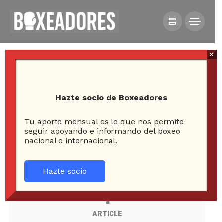
×
Hazte socio de Boxeadores
Tu aporte mensual es lo que nos permite
seguir apoyando e informando del boxeo
All posts tagged in juan
nacional e internacional.
carlos reveco
Hazte socio
1
ARTICLE