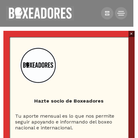
×
All posts tagged in juegos
bolivarianos de la juventud
Hazte socio de Boxeadores
Tu aporte mensual es lo que nos permite
3
seguir apoyando e informando del boxeo
nacional e internacional.
ARTICLES