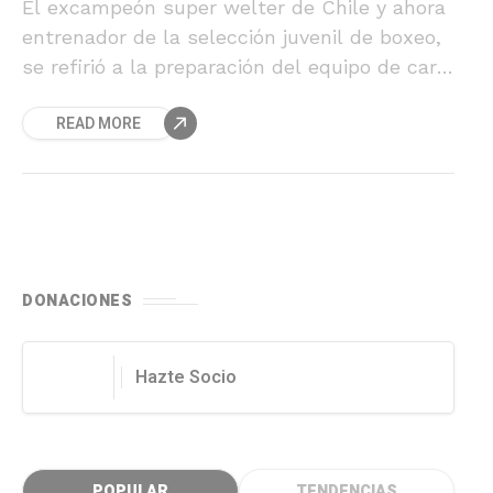
El excampeón super welter de Chile y ahora
entrenador de la selección juvenil de boxeo,
se refirió a la preparación del equipo de cara
a los Juegos Bolivarianos de la Juventud que
READ MORE
se realizarán en Sucre y a su nueva etapa
como formador de nuevas generaciones de
pugilistas.
DONACIONES
Hazte Socio
POPULAR
TENDENCIAS