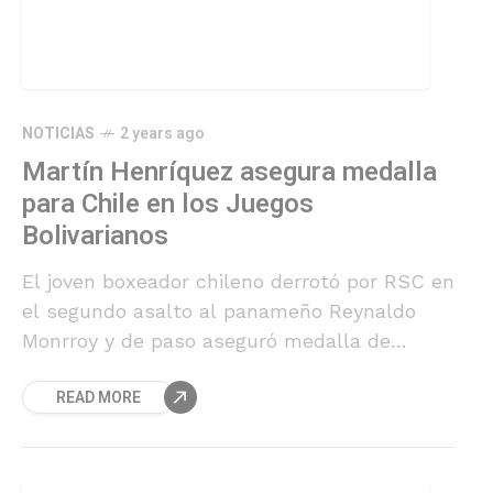
NOTICIAS
2 years ago
Martín Henríquez asegura medalla
para Chile en los Juegos
Bolivarianos
El joven boxeador chileno derrotó por RSC en
el segundo asalto al panameño Reynaldo
Monrroy y de paso aseguró medalla de
bronce en Sucre 2024. El otro chileno en
READ MORE
competencia, Esteban Navarrete, perdió por
decisión dividida ante el venezolano Aléxis
Álvarez en un apretado combate.