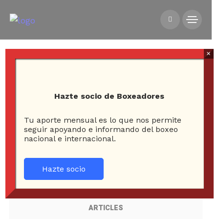
×
Hazte socio de Boxeadores
Tu aporte mensual es lo que nos permite
seguir apoyando e informando del boxeo
All posts tagged in julius
nacional e internacional.
indongo
Hazte socio
7
ARTICLES