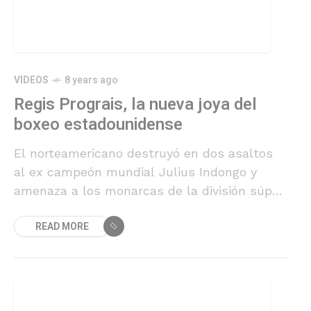
VIDEOS
8 years ago
Regis Prograis, la nueva joya del
boxeo estadounidense
El norteamericano destruyó en dos asaltos
al ex campeón mundial Julius Indongo y
amenaza a los monarcas de la división súper
ligero. "Quiero el título ahora", señaló
READ MORE
Prograis.