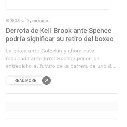
VIDEOS
9 years ago
Derrota de Kell Brook ante Spence
podría significar su retiro del boxeo
La pelea ante Golovkin y ahora este
resultado ante Errol Spence ponen en
entredicho el futuro de la carrera de uno de
los mejores pesos welter de los últimos
READ MORE
años, lo que lo obligará a pasar nuevamente
por el quirófano.