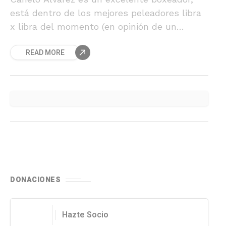
está dentro de los mejores peleadores libra
x libra del momento (en opinión de un
servidor es el número 7), pero claramente
READ MORE
por los puntos anteriormente mostrados no
es el mejor peleador de la actualidad.
DONACIONES
Hazte Socio