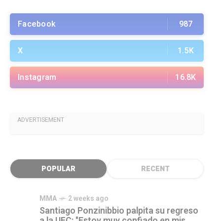
Facebook
987
X
1.5K
Instagram
16.8K
ADVERTISEMENT
POPULAR
RECENT
MMA
2 weeks ago
Santiago Ponzinibbio palpita su regreso
a la UFC: "Estoy muy confiado en mis