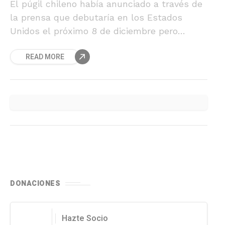
El púgil chileno había anunciado a través de
la prensa que debutaría en los Estados
Unidos el próximo 8 de diciembre pero
finalmente su pelea ante el boricua José
READ MORE
"Chino" López se cayó.
DONACIONES
Hazte Socio