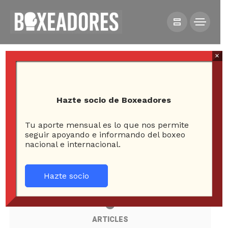
×
Hazte socio de Boxeadores
Tu aporte mensual es lo que nos permite
seguir apoyando e informando del boxeo
All posts tagged in madison
nacional e internacional.
square garden
Hazte socio
6
ARTICLES