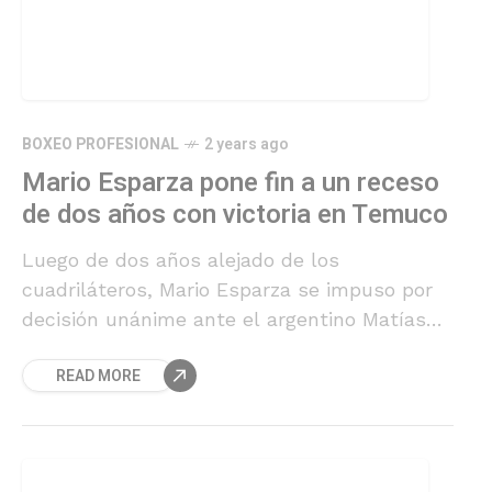
BOXEO PROFESIONAL
2 years ago
Mario Esparza pone fin a un receso
de dos años con victoria en Temuco
Luego de dos años alejado de los
cuadriláteros, Mario Esparza se impuso por
decisión unánime ante el argentino Matías
Huircan, en combate disputado este sábado
READ MORE
en la capital de la Región de la Araucanía.