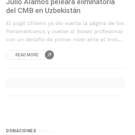
Julio Álamos peleará eliminatoria
del CMB en Uzbekistán
El púgil chileno ya dio vuelta la página de los
Panamericanos y vuelve al boxeo profesional
con un desafío de primer nivel ante el invicto
kazajo Meiirim Nursultanov. De ganar el
READ MORE
combate podría optar a una chance al título
mundial peso medio del Consejo Mundial de
Boxeo.
DONACIONES