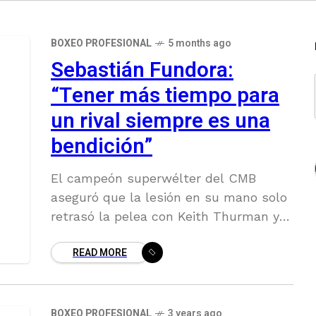
BOXEO PROFESIONAL
5 months ago
Sebastián Fundora:
“Tener más tiempo para
un rival siempre es una
bendición”
El campeón superwélter del CMB
aseguró que la lesión en su mano solo
retrasó la pelea con Keith Thurman y
que el 28 de marzo demostrará que
READ MORE
sigue en la cima de la división.
BOXEO PROFESIONAL
3 years ago