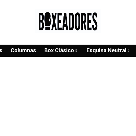
s
Columnas
Box Clásico
Esquina Neutral
Hazte socio de Boxeadores
yando e informando del boxeo nacional e internacio