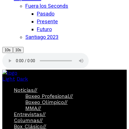
Fuera los Seconds
Pasado
Presente
Futuro
Santiago 2023
10s
10s
Light
Dark
Noticias
//
Boxeo Profesional
//
Boxeo Olímpico
//
MMA
//
Entrevistas
//
Columnas
//
Box Clásico
//