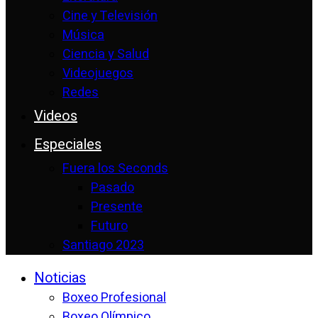
Cine y Televisión
Música
Ciencia y Salud
Videojuegos
Redes
Videos
Especiales
Fuera los Seconds
Pasado
Presente
Futuro
Santiago 2023
Noticias
Boxeo Profesional
Boxeo Olímpico