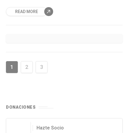
actualmente el puertomonttino.
READ MORE
1
2
3
DONACIONES
Hazte Socio