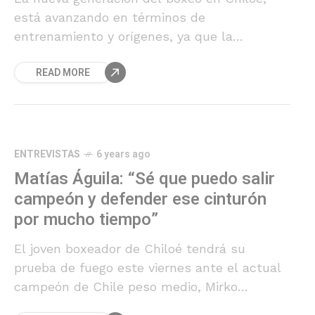
está avanzando en términos de
entrenamiento y orígenes, ya que la
formación de base de Matías Águila y
READ MORE
Santiago Cárdenas tiene relación con el kick
boxing. Mañana en Castro, choca la tradición
casi fundamentalista del boxeo,
representada en un experimentado Mirko
Manquecoy.
ENTREVISTAS
6 years ago
Matías Águila: “Sé que puedo salir
campeón y defender ese cinturón
por mucho tiempo”
El joven boxeador de Chiloé tendrá su
prueba de fuego este viernes ante el actual
campeón de Chile peso medio, Mirko
Manquecoy, en Castro.