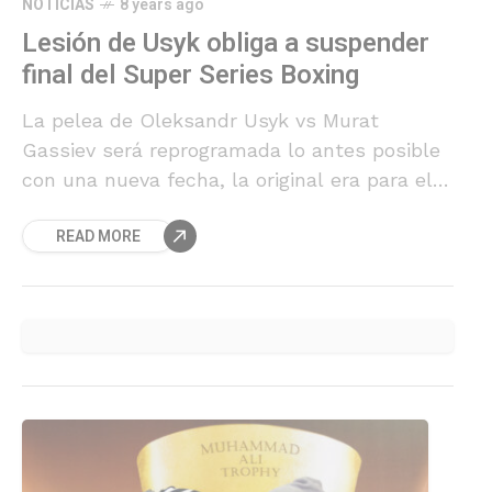
NOTICIAS
8 years ago
Lesión de Usyk obliga a suspender
final del Super Series Boxing
La pelea de Oleksandr Usyk vs Murat
Gassiev será reprogramada lo antes posible
con una nueva fecha, la original era para el
11 de mayo. El campeón de peso crucero de
READ MORE
la WBC / OMB Usyk y el equipo de Gassiev
están trabajando con los organizadores del
evento para armar una nueva fecha tan
pronto como descubran cuánto tiempo
demorará la cicatrización de la lesión.