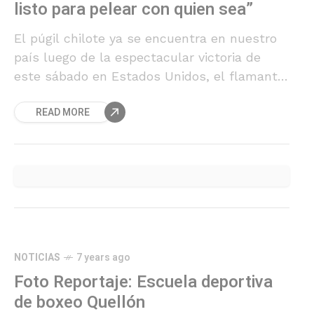
listo para pelear con quien sea”
El púgil chilote ya se encuentra en nuestro
país luego de la espectacular victoria de
este sábado en Estados Unidos, el flamante
campeón peso gallo de la NABF conversó
READ MORE
con Boxeadores respecto de su carrera y de
su opción por disputar el título del mundo.
NOTICIAS
7 years ago
Foto Reportaje: Escuela deportiva
de boxeo Quellón