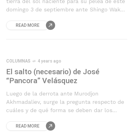
tierra del sol naciente para su pelea de este
domingo 3 de septiembre ante Shingo Wake.
En un video publicado por Hito Cero
READ MORE
Deportes, el quellonino afirmó que se
encuentra listo para su combate.
COLUMNAS
4 years ago
El salto (necesario) de José
“Pancora” Velásquez
Luego de la derrota ante Murodjon
Akhmadaliev, surge la pregunta respecto de
cuáles y de qué forma se deben dar los
próximos pasos en la carrera del chileno.
READ MORE