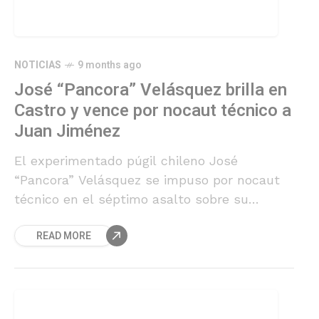
NOTICIAS
9 months ago
José “Pancora” Velásquez brilla en
Castro y vence por nocaut técnico a
Juan Jiménez
El experimentado púgil chileno José
“Pancora” Velásquez se impuso por nocaut
técnico en el séptimo asalto sobre su
compatriota Juan Jiménez, en una intensa
READ MORE
velada disputada en el Gimnasio Fiscal de
Castro, Chiloé.