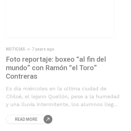
NOTICIAS
7 years ago
Foto reportaje: boxeo “al fin del
mundo” con Ramón “el Toro”
Contreras
Es día miércoles en la ultima ciudad de
Chiloé, el lejano Quellón, pese a la humedad
y una lluvia intermitente, los alumnos llegan
puntualmente a las 7 de la tarde al lugar de
READ MORE
entrenamiento de Ramón Contreras, quien
enseña a la comunidad, con pedagogía y