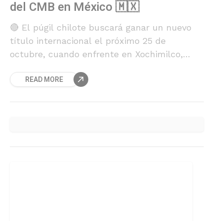
del CMB en México 🇲🇽
🔴 El púgil chilote buscará ganar un nuevo
título internacional el próximo 25 de
octubre, cuando enfrente en Xochimilco,
México al púgil local Bryan "Destructor"
READ MORE
Mercado.