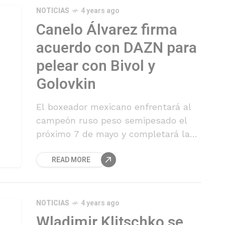
NOTICIAS
4 years ago
Canelo Álvarez firma
acuerdo con DAZN para
pelear con Bivol y
Golovkin
El boxeador mexicano enfrentará al
campeón ruso peso semipesado el
próximo 7 de mayo y completará la
trilogía con el kazajo el 17 de
READ MORE
septiembre.
NOTICIAS
4 years ago
Wladimir Klitschko se