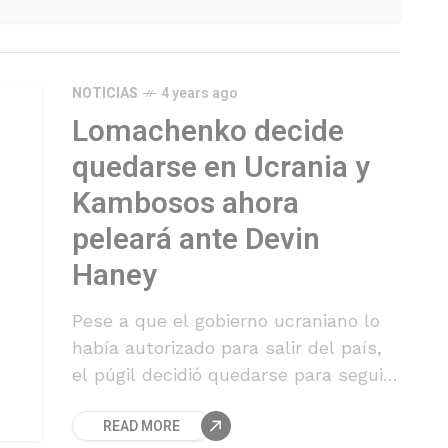
agendas políticas".
NOTICIAS
4 years ago
Lomachenko decide
quedarse en Ucrania y
Kambosos ahora
peleará ante Devin
Haney
Pese a que el gobierno ucraniano lo
había autorizado para salir del país,
el púgil decidió quedarse para seguir
apoyando la resistencia contra Rusia.
READ MORE