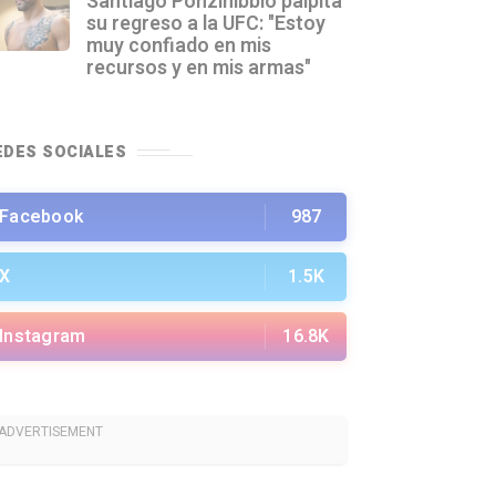
Santiago Ponzinibbio palpita
su regreso a la UFC: "Estoy
muy confiado en mis
recursos y en mis armas"
EDES SOCIALES
Facebook
987
X
1.5K
Instagram
16.8K
ADVERTISEMENT