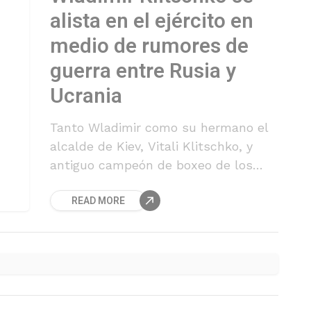
alista en el ejército en
medio de rumores de
guerra entre Rusia y
Ucrania
Tanto Wladimir como su hermano el
alcalde de Kiev, Vitali Klitschko, y
antiguo campeón de boxeo de los
pesos pesados, estuvieron presentes
READ MORE
durante la inauguración de un centro
de reclutamiento de las Fuerzas de
Defensa Territorial en la capital.