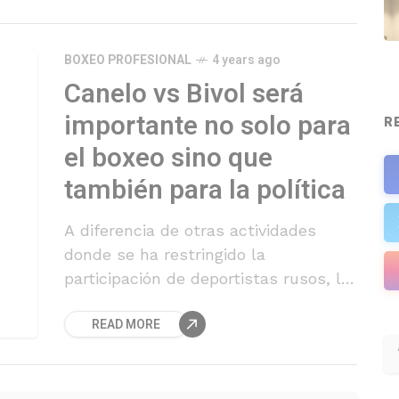
BOXEO PROFESIONAL
4 years ago
Canelo vs Bivol será
importante no solo para
R
el boxeo sino que
también para la política
A diferencia de otras actividades
donde se ha restringido la
participación de deportistas rusos, la
megapelea proyectada para mayo
READ MORE
aparece para el presidente del CMB,
Mauricio Sulaiman, "como una
oportunidad para mostrar que el
deporte puede anteponerse a las