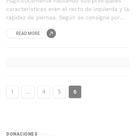
Pugilísticamente hablando sus principales
características eran el recto de izquierda y la
rapidez de piernas. Según se consigna por
los cronistas fue campeón chileno,
READ MORE
sudamericano y considerado en su momento
como el mejor welter latinoamericano por la
revista “The Ring”.
1
...
4
5
6
DONACIONES