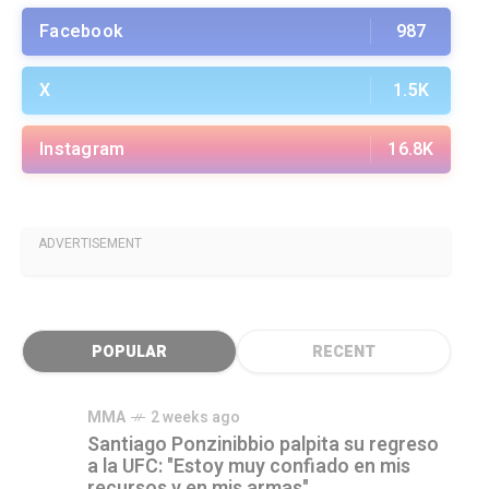
Facebook
987
X
1.5K
Instagram
16.8K
ADVERTISEMENT
POPULAR
RECENT
MMA
2 weeks ago
Santiago Ponzinibbio palpita su regreso
a la UFC: "Estoy muy confiado en mis
recursos y en mis armas"