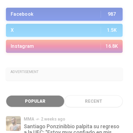
Facebook
987
X
1.5K
Instagram
16.8K
ADVERTISEMENT
POPULAR
RECENT
MMA
2 weeks ago
Santiago Ponzinibbio palpita su regreso
a la UFC: "Estoy muy confiado en mis