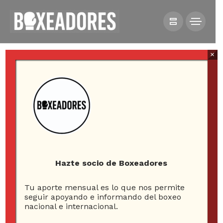
×
HOME
NOTICIAS
ABEL SÁNCHEZ ANUNCIA SU ESTRATEGIA
Hazte socio de Boxeadores
Abel Sánchez anuncia
Tu aporte mensual es lo que nos permite
seguir apoyando e informando del boxeo
su estrategia
nacional e internacional.