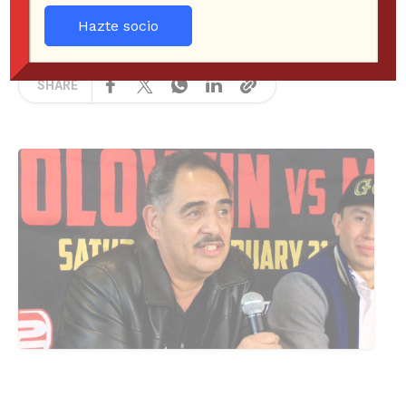
EQUIPO BOXEADORES
NOTICIAS
7 years ago
Hazte socio
234 Views
SHARE