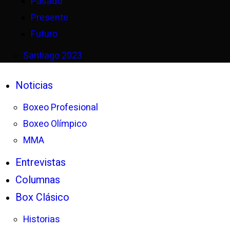
Pasado
Presente
Futuro
Santiago 2023
Noticias
Boxeo Profesional
Boxeo Olímpico
MMA
Entrevistas
Columnas
Box Clásico
Historias