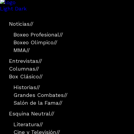
Light
Dark
Noticias
//
Boxeo Profesional
//
Boxeo Olímpico
//
MMA
//
Entrevistas
//
Columnas
//
Box Clásico
//
Historias
//
Grandes Combates
//
Salón de la Fama
//
Esquina Neutral
//
Literatura
//
Cine y Televisión
//