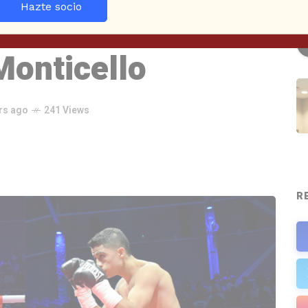
Hazte socio
resan en
Monticello
rs ago
241 Views
R