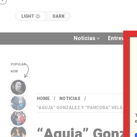
LIGHT
DARK
Noticias
Entrevistas
POPULAR
NOW
HOME
NOTICIAS
“AGUJA” GONZÁLEZ Y “PANCORA” VELÁSQUE
“Aguja” Gonzál