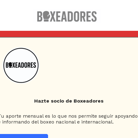
Columnas
Box Clásico
Esquina Neutral
D
Hazte socio de Boxeadores
Z REGRESAN EN SEPTIEMBRE AL MONTICELLO
Tu aporte mensual es lo que nos permite seguir apoyando
e informando del boxeo nacional e internacional.
ez y “Pancora”