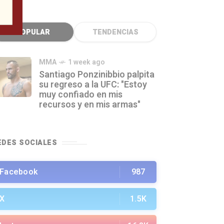
POPULAR
TENDENCIAS
MMA
1 week ago
Santiago Ponzinibbio palpita
su regreso a la UFC: "Estoy
muy confiado en mis
recursos y en mis armas"
EDES SOCIALES
Facebook
987
X
1.5K