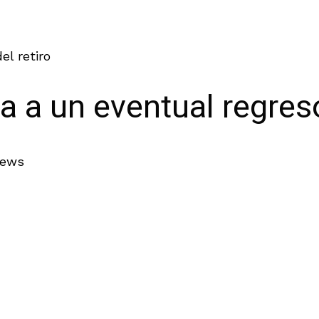
el retiro
a a un eventual regreso
iews