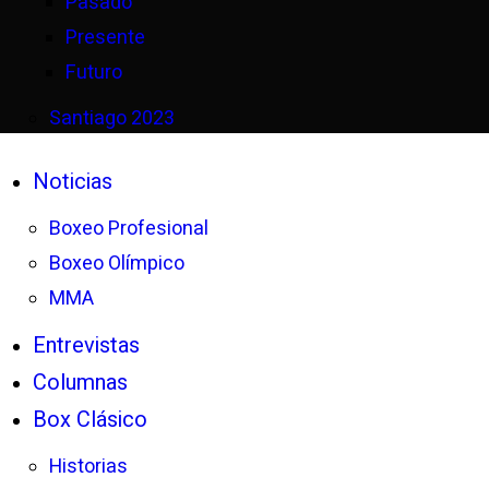
Pasado
Presente
Futuro
Santiago 2023
Noticias
Boxeo Profesional
Boxeo Olímpico
MMA
Entrevistas
Columnas
Box Clásico
Historias