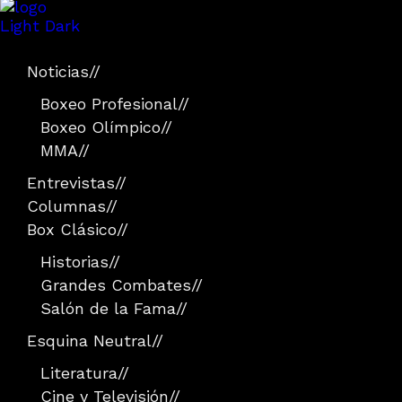
Light
Dark
Noticias
//
Boxeo Profesional
//
Boxeo Olímpico
//
MMA
//
Entrevistas
//
Columnas
//
Box Clásico
//
Historias
//
Grandes Combates
//
Salón de la Fama
//
Esquina Neutral
//
Literatura
//
Cine y Televisión
//