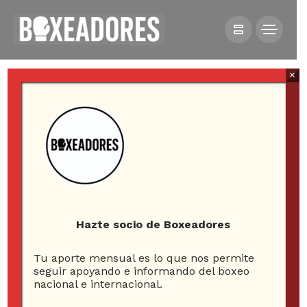
×
HOME
ENTREVISTAS
ANDRÉS CAMPOS: “ESTOY PARA HACER HISTORIA Y
VOY A APROVECHAR ESTA OPORTUNIDAD”
Hazte socio de Boxeadores
Tu aporte mensual es lo que nos permite
Andrés Campos: “Estoy
seguir apoyando e informando del boxeo
nacional e internacional.
para hacer historia y