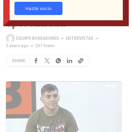
voy a aprovechar esta
Hazte socio
oportunidad”
EQUIPO BOXEADORES
ENTREVISTAS
3 years ago
237 Views
SHARE