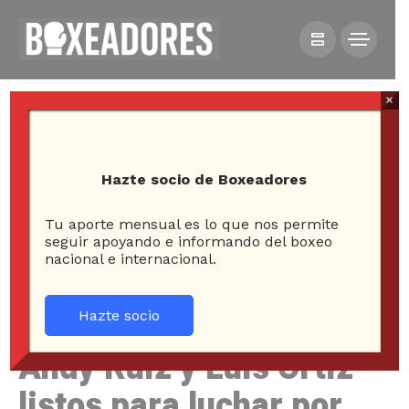
×
Hazte socio de Boxeadores
Tu aporte mensual es lo que nos permite
HOME
NOTICIAS
seguir apoyando e informando del boxeo
nacional e internacional.
ANDY RUIZ Y LUIS ORTIZ LISTOS PARA LUCHAR POR
MANTENERSE EN LA ÉLITE DE LOS PESADOS
Hazte socio
Andy Ruiz y Luis Ortiz
listos para luchar por