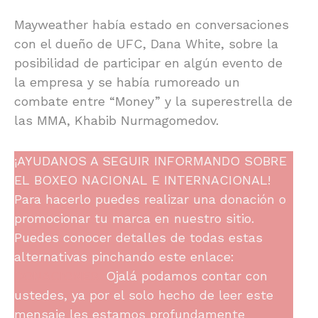
Mayweather había estado en conversaciones
con el dueño de UFC, Dana White, sobre la
posibilidad de participar en algún evento de
la empresa y se había rumoreado un
combate entre “Money” y la superestrella de
las MMA, Khabib Nurmagomedov.
¡AYUDANOS A SEGUIR INFORMANDO SOBRE
EL BOXEO NACIONAL E INTERNACIONAL!
Para hacerlo puedes realizar una donación o
promocionar tu marca en nuestro sitio.
Puedes conocer detalles de todas estas
alternativas pinchando este enlace:
DONACIONES.
Ojalá podamos contar con
ustedes, ya por el solo hecho de leer este
mensaje les estamos profundamente