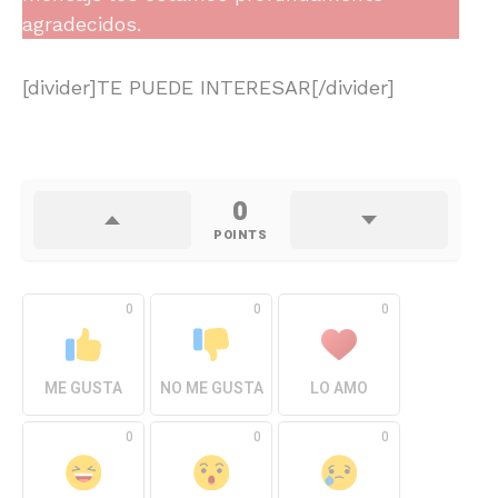
agradecidos.
[divider]TE PUEDE INTERESAR[/divider]
0
POINTS
0
0
0
ME GUSTA
NO ME GUSTA
LO AMO
0
0
0