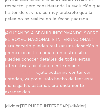
respecto, pero considerando la evolución que
ha tenido el virus es muy probable que la
pelea no se realice en la fecha pactada.
¡AYUDANOS A SEGUIR INFORMANDO SOBRE
EL BOXEO NACIONAL E INTERNACIONAL!
Para hacerlo puedes realizar una donación o
promocionar tu marca en nuestro sitio.
Puedes conocer detalles de todas estas
alternativas pinchando este enlace:
DONACIONES.
Ojalá podamos contar con
ustedes, ya por el solo hecho de leer este
mensaje les estamos profundamente
agradecidos.
[divider]TE PUEDE INTERESAR[/divider]