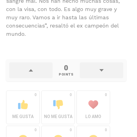
sangre mal. Nos han hecho muchas cosas,
con la visa, con todo. Es algo muy grave y
muy raro. Vamos a ir hasta las últimas
consecuencias”, resaltó el ex campeón del
mundo.
0
POINTS
0
0
0
ME GUSTA
NO ME GUSTA
LO AMO
0
0
0