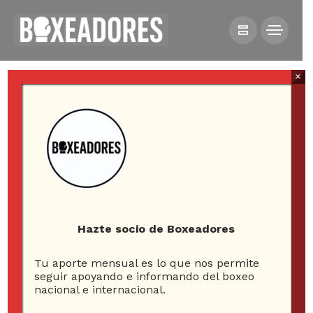
×
HOME
NOTICIAS
ARGENTINOS INDIGNADOS POR SUSPENSIÓN DE PELEA
ENTRE YONI BARROS Y LEE SELBY
Hazte socio de Boxeadores
Tu aporte mensual es lo que nos permite
Argentinos indignados
seguir apoyando e informando del boxeo
nacional e internacional.
por suspensión de