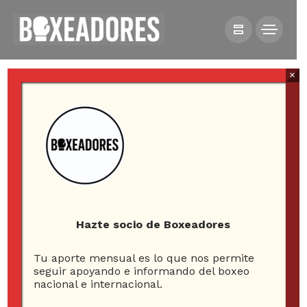
×
HOME
MMA
BROCK LESNAR EN LA CARTELERA DEL UFC 200
Hazte socio de Boxeadores
Brock Lesnar en la
Tu aporte mensual es lo que nos permite
seguir apoyando e informando del boxeo
cartelera del UFC 200
nacional e internacional.