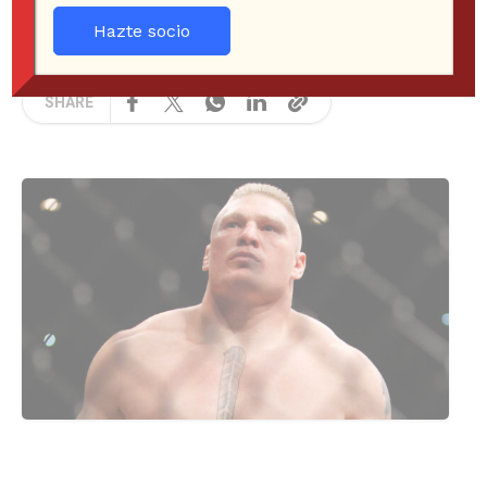
EQUIPO BOXEADORES
MMA
10 years ago
Hazte socio
231 Views
SHARE