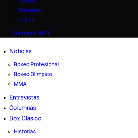
Pasado
Presente
Futuro
Santiago 2023
Noticias
Boxeo Profesional
Boxeo Olímpico
MMA
Entrevistas
Columnas
Box Clásico
Historias