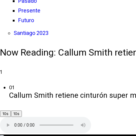
Pasado
Presente
Futuro
Santiago 2023
Now Reading:
Callum Smith retie
1
01
Callum Smith retiene cinturón super 
10s
10s