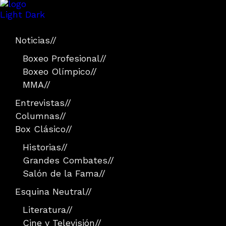
Light
Dark
Noticias
//
Boxeo Profesional
//
Boxeo Olímpico
//
MMA
//
Entrevistas
//
Columnas
//
Box Clásico
//
Historias
//
Grandes Combates
//
Salón de la Fama
//
Esquina Neutral
//
Literatura
//
Cine y Televisión
//