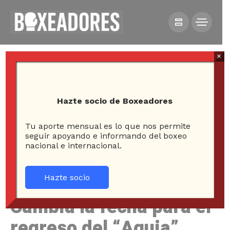
×
Hazte socio de Boxeadores
Tu aporte mensual es lo que nos permite
HOME
NOTICIAS
seguir apoyando e informando del boxeo
nacional e internacional.
CAMBIA LA FECHA PARA EL REGRESO DEL “AGUJA”
GONZÁLEZ
Hazte socio
Cambia la fecha para el
regreso del “Aguja”