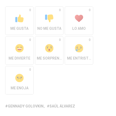
0
0
0
ME GUSTA
NO ME GUSTA
LO AMO
0
0
0
ME DIVIERTE
ME SORPRENDE
ME ENTRISTECE
0
ME ENOJA
GENNADY GOLOVKIN
SAÚL ÁLVAREZ