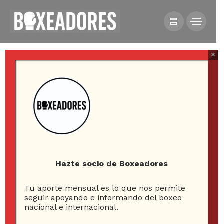
×
HOME
NOTICIAS
“CANELO” ÁLVAREZ: “NO SÉ SI PELEARÉ CON GOLOVKIN
ESTE AÑO”
Hazte socio de Boxeadores
Tu aporte mensual es lo que nos permite
“Canelo” Álvarez: “No
seguir apoyando e informando del boxeo
nacional e internacional.
sé si pelearé con