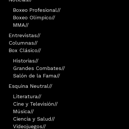
Boxeo Profesional
//
Boxeo Olímpico
//
MMA
//
Entrevistas
//
Columnas
//
Box Clásico
//
Historias
//
Grandes Combates
//
Salón de la Fama
//
Esquina Neutral
//
Literatura
//
Cine y Televisión
//
Música
//
Ciencia y Salud
//
Videojuegos
//