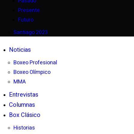
Pasado
Presente
Futuro
Santiago 2023
Noticias
Boxeo Profesional
Boxeo Olímpico
MMA
Entrevistas
Columnas
Box Clásico
Historias