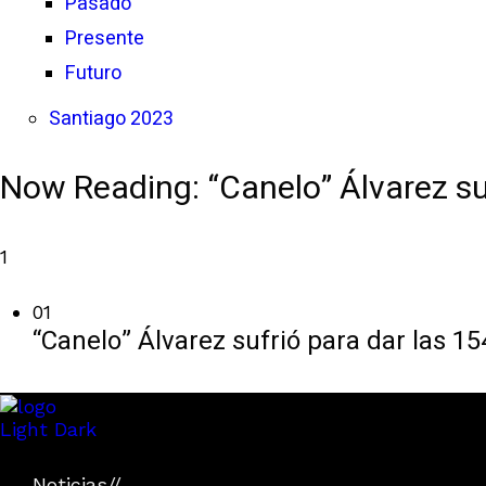
Pasado
Presente
Futuro
Santiago 2023
Now Reading:
“Canelo” Álvarez su
1
01
“Canelo” Álvarez sufrió para dar las 15
Light
Dark
Noticias
//