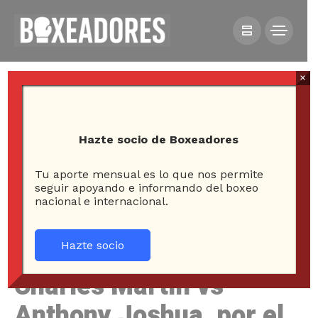
×
Hazte socio de Boxeadores
Tu aporte mensual es lo que nos permite
HOME
NOTICIAS
seguir apoyando e informando del boxeo
nacional e internacional.
CHARLES MARTIN VS ANTHONY JOSHUA, POR EL
TÍTULO FIB PESADO EL PRÓXIMO 9 DE ABRIL
Hazte socio
Charles Martin vs
Anthony Joshua, por el